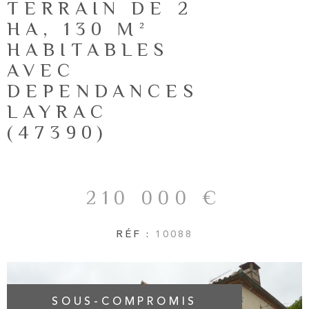
TERRAIN DE 2
NOTRE AG
RECHERCHER
HA, 130 M²
HABITABLES
AVIS CLIE
AVEC
DEPENDANCES
CONTACT
LAYRAC
(47390)
210 000 €
RÉF :
10088
SOUS-COMPROMIS