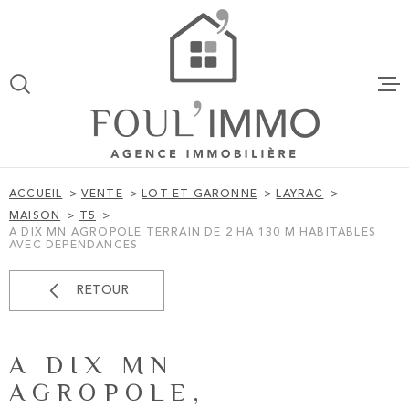
Aller
Aller
Aller
Aller
à
à
au
au
:
la
menu
contenu
VOTRE
recherche
principal
ACCUEIL
RECHERCHE
VENTES
TYPE
D'OFFRE
VENTE
ACCUEIL
VENTE
LOT ET GARONNE
LAYRAC
TYPE
MAISON
T5
LOCATION
DE
A DIX MN AGROPOLE TERRAIN DE 2 HA 130 M HABITABLES
TYPE DE BIEN
BIEN
AVEC DEPENDANCES
VILLE
ESTIMATI
RETOUR
BUDGET
ALERTE EM
BUDGET
A DIX MN
AGROPOLE,