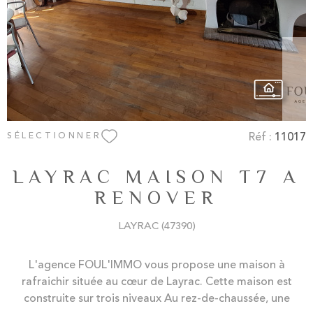
Réf :
11017
SÉLECTIONNER
LAYRAC MAISON T7 A
RENOVER
LAYRAC (47390)
L'agence FOUL'IMMO vous propose une maison à
rafraichir située au cœur de Layrac. Cette maison est
construite sur trois niveaux Au rez-de-chaussée, une