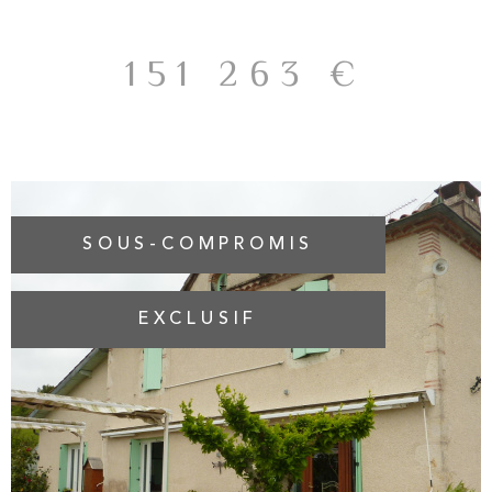
entrée dessert, une vaste cuisine avec accès à une cour,
une buanderie de 15m² et un garage. Au 1er étage, un
escalier vous permet d'accéder à un salon cosy ambiance
151 263 €
années 75/80 , avec un séjour, une cuisine aménagée et
équipée en partie. Le deuxième et dernier étage quant à
lui, est composé d'un palier desservant 3 chambres avec 2
chambres dotées de placards. Une dépendance de 14 m²
avec un garage de 22m² finalisent le bien. Travaux de
rafarichissement à prévoir. Ce bien vous intéresse ?
Contactez-nous. Les informations sur les risques auxquels
SOUS-COMPROMIS
ce bien est exposé sont disponibles sur le site Géorisques
EXCLUSIF
VOIR LE BIEN