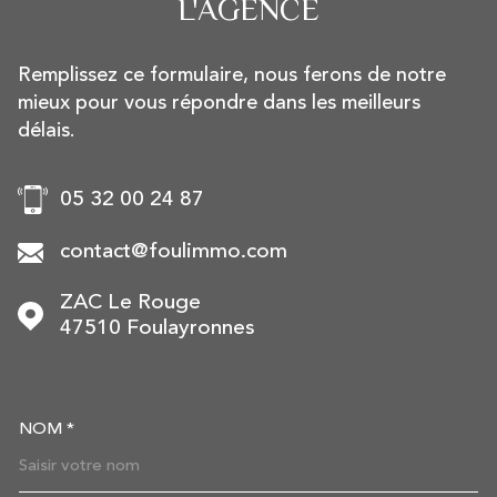
L'AGENCE
Remplissez ce formulaire, nous ferons de notre
mieux pour vous répondre dans les meilleurs
délais.
05 32 00 24 87
contact@foulimmo.com
ZAC Le Rouge
47510
Foulayronnes
NOM *
TRAD_MELTEM_VOSCOORDON