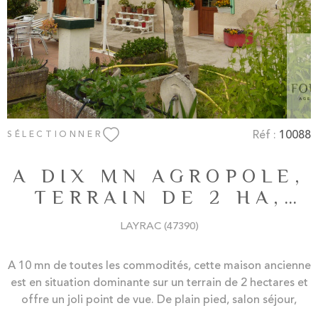
Réf :
10088
SÉLECTIONNER
A DIX MN AGROPOLE,
TERRAIN DE 2 HA,
130 M² HABITABLES
LAYRAC (47390)
AVEC DEPENDANCES
A 10 mn de toutes les commodités, cette maison ancienne
est en situation dominante sur un terrain de 2 hectares et
offre un joli point de vue. De plain pied, salon séjour,
cuisine équipée, chambre avec salle d'eau. Arrière cuisine.