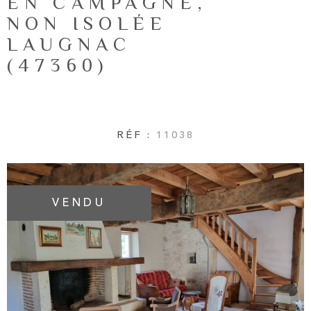
EN CAMPAGNE,
NOTRE AG
RECHERCHER
NON ISOLÉE
LAUGNAC
AVIS CLIE
(47360)
CONTACT
RÉF :
11038
VENDU