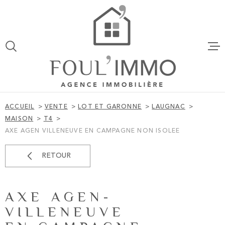
Aller
Aller
Aller
Aller
à
à
au
au
:
la
menu
contenu
VOTRE
recherche
principal
ACCUEIL
RECHERCHE
VENTES
TYPE
D'OFFRE
VENTE
ACCUEIL
VENTE
LOT ET GARONNE
LAUGNAC
TYPE
MAISON
T4
LOCATION
DE
TYPE DE BIEN
AXE AGEN VILLENEUVE EN CAMPAGNE NON ISOLEE
BIEN
VILLE
ESTIMATI
RETOUR
BUDGET
ALERTE EM
AXE AGEN-
BUDGET
VILLENEUVE