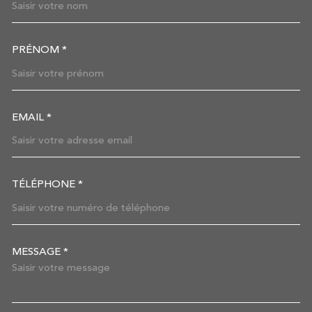
PRÉNOM *
EMAIL *
TÉLÉPHONE *
MESSAGE *
TRAD_MELTEM_VOREDEMAN