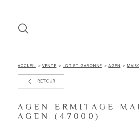
Aller
Aller
Aller
Aller
à
à
au
au
:
la
menu
contenu
recherche
principal
ACCUEIL
VENTE
LOT ET GARONNE
AGEN
MAIS
RETOUR
AGEN ERMITAGE MAI
AGEN (47000)