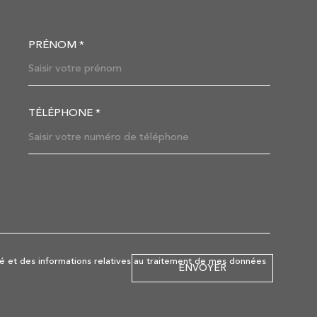
PRÉNOM *
OORDONNEES
TÉLÉPHONE *
DEMANDE
lité et des informations relatives au traitement de mes données
ENVOYER