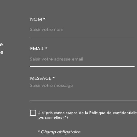
NOM *
TRAD_MELTEM_VOSC
de
EMAIL *
es
MESSAGE *
TRAD_MELTEM_VORE
J'ai pris connaissance de la Politique de confidentia
RÈGLEMENTATION
personnelles (*)
* Champ obligatoire