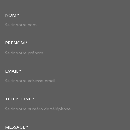
NOM *
TRAD_MELTEM_VOSCOORDON
PRÉNOM *
EMAIL *
TÉLÉPHONE *
MESSAGE *
TRAD_MELTEM_VOREDEMAN