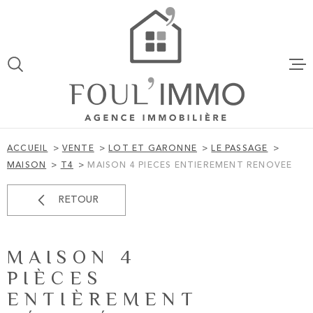
Aller
Aller
Aller
Aller
à
à
au
au
:
la
menu
contenu
VOTRE
recherche
principal
ACCUEIL
RECHERCHE
VENTES
TYPE
D'OFFRE
VENTE
ACCUEIL
VENTE
LOT ET GARONNE
LE PASSAGE
TYPE
MAISON
T4
MAISON 4 PIECES ENTIEREMENT RENOVEE
LOCATION
DE
TYPE DE BIEN
BIEN
RETOUR
VILLE
ESTIMATI
MAISON 4
BUDGET
ALERTE EM
BUDGET
PIÈCES
ENTIÈREMENT