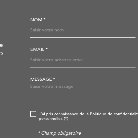
NOM *
TRAD_MELTEM_VOSC
de
EMAIL *
es
MESSAGE *
TRAD_MELTEM_VORE
J'ai pris connaissance de la Politique de confidentia
RÈGLEMENTATION
personnelles (*)
* Champ obligatoire