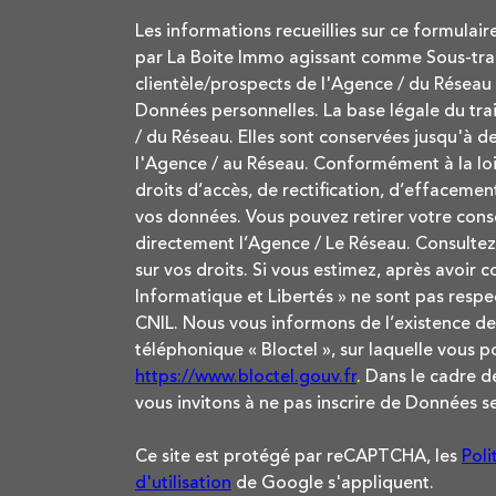
Les informations recueillies sur ce formulair
par La Boite Immo agissant comme Sous-trait
clientèle/prospects de l'Agence / du Réseau
Données personnelles. La base légale du trai
/ du Réseau. Elles sont conservées jusqu'à 
l'Agence / au Réseau. Conformément à la loi 
droits d’accès, de rectification, d’effacement
vos données. Vous pouvez retirer votre co
directement l’Agence / Le Réseau. Consultez 
sur vos droits. Si vous estimez, après avoir 
Informatique et Libertés » ne sont pas respe
CNIL. Nous vous informons de l’existence de
téléphonique « Bloctel », sur laquelle vous po
https://www.bloctel.gouv.fr
. Dans le cadre 
vous invitons à ne pas inscrire de Données se
Ce site est protégé par reCAPTCHA, les
Poli
d'utilisation
de Google s'appliquent.