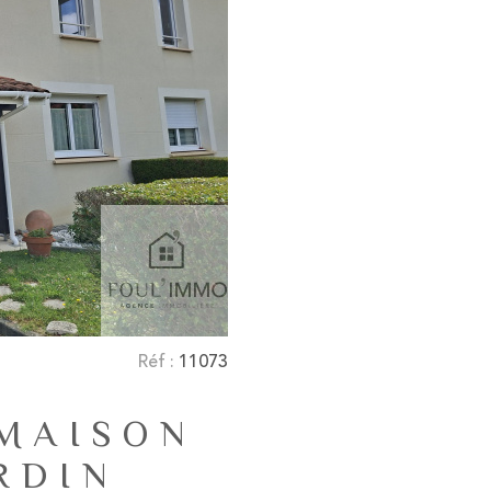
Réf :
11073
 MAISON
RDIN