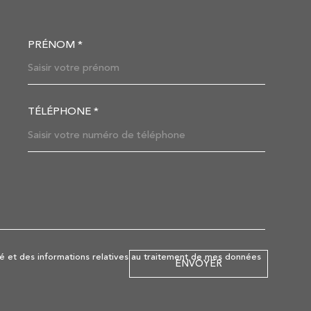
PRÉNOM *
OORDONNEES
TÉLÉPHONE *
DEMANDE
lité et des informations relatives au traitement de mes données
ENVOYER