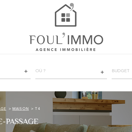
VILLE
CHAMPS
TEXTE
RÉFÉRENCE
CRITÈ
SUPPL
Piscine
AGE
MAISON
T4
Terras
E-PASSAGE