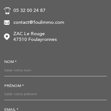
05 32 00 24 87
contact@foulimmo.com
ZAC Le Rouge
47510
Foulayronnes
NOM *
TRAD_MELTEM_VOSCOORDON
PRÉNOM *
EMAIL *