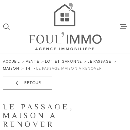
Aller
Aller
Aller
Aller
à
à
au
au
:
la
menu
contenu
VOTRE
recherche
principal
ACCUEIL
RECHERCHE
VENTES
TYPE
D'OFFRE
VENTE
ACCUEIL
VENTE
LOT ET GARONNE
LE PASSAGE
TYPE
MAISON
T4
LE PASSAGE MAISON A RENOVER
LOCATION
DE
TYPE DE BIEN
BIEN
RETOUR
VILLE
ESTIMATI
LE PASSAGE,
BUDGET
ALERTE EM
BUDGET
MAISON A
RENOVER