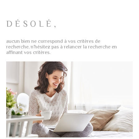
NOTRE AG
PLUS DE CRITÈRES
CHAMPS
RECHERCHER
TEXTE
DÉSOLÉ,
AVIS CLIE
RÉFÉRENCE
aucun bien ne correspond à vos critères de
CONTACT
recherche, n'hésitez pas à relancer la recherche en
affinant vos critères.
CRITÈRES
SUPPLÉMENTAIRES
Piscine
Parking
Terrasse