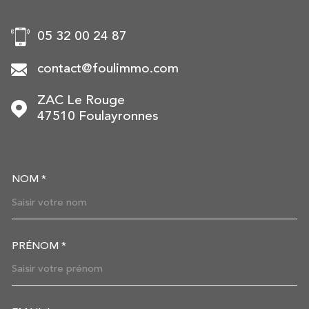
05 32 00 24 87
contact@foulimmo.com
ZAC Le Rouge
47510
Foulayronnes
NOM *
TRAD_MELTEM_VOSCOORDON
PRÉNOM *