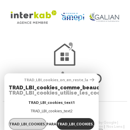
TRAD_LBI_cookies_on_en_reste_la
TRAD_LBI_cookies_comme_beaucoup_notre_
TRAD_LBI_cookies_utilise_les_cookies
TRAD_LBI_cookies_text1
TRAD_LBI_cookies_text2
© 2026 | Tous droits réservés | Traduction powered by Google |
TRAD_LBI_COOKIES_PARAMETRER
TRAD_LBI_COOKIES_OK
Nos Honoraires
Plan Du Site
Mentions Légales
Admin
Nos Liens