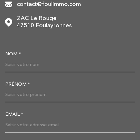
contact@foulimmo.com
ZAC Le Rouge
47510
Foulayronnes
NOM *
TRAD_MELTEM_VOSCOORDON
PRÉNOM *
EMAIL *