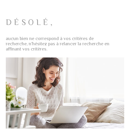
NOTRE AG
PLUS DE CRITÈRES
CHAMPS
RECHERCHER
TEXTE
DÉSOLÉ,
AVIS CLIE
RÉFÉRENCE
aucun bien ne correspond à vos critères de
CONTACT
recherche, n'hésitez pas à relancer la recherche en
affinant vos critères.
CRITÈRES
SUPPLÉMENTAIRES
Piscine
Parking
Terrasse