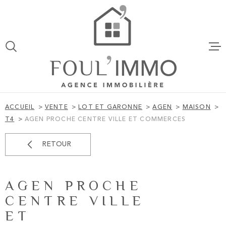
Aller
Aller
Aller
Aller
à
à
au
au
:
la
menu
contenu
VOTRE
recherche
principal
ACCUEIL
RECHERCHE
VENTES
TYPE
D'OFFRE
VENTE
ACCUEIL
VENTE
LOT ET GARONNE
AGEN
MAISON
TYPE
T4
AGEN PROCHE CENTRE VILLE ET COMMERCES
LOCATION
DE
TYPE DE BIEN
BIEN
RETOUR
VILLE
ESTIMATI
AGEN PROCHE
BUDGET
ALERTE EM
BUDGET
CENTRE VILLE
ET