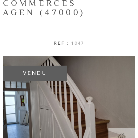
COMMERCES
NOTRE AG
RECHERCHER
AGEN (47000)
AVIS CLIE
RÉF :
1047
CONTACT
VENDU