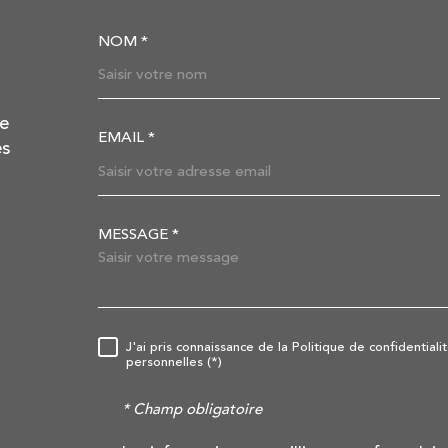
NOM *
TRAD_MELTEM_VOSC
de
EMAIL *
es
MESSAGE *
TRAD_MELTEM_VORE
J'ai pris connaissance de la Politique de confidentia
RÈGLEMENTATION
personnelles (*)
* Champ obligatoire