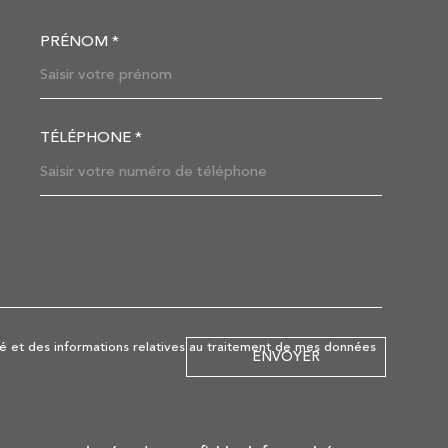
PRÉNOM *
OORDONNEES
TÉLÉPHONE *
DEMANDE
lité et des informations relatives au traitement de mes données
ENVOYER