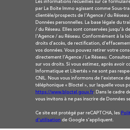
Les informations recueillies sur ce formulair
par La Boite Immo agissant comme Sous-trait
clientèle/prospects de l'Agence / du Réseau
Données personnelles. La base légale du trai
/ du Réseau. Elles sont conservées jusqu'à 
l'Agence / au Réseau. Conformément à la loi 
droits d’accès, de rectification, d’effacement
vos données. Vous pouvez retirer votre co
directement l’Agence / Le Réseau. Consultez 
sur vos droits. Si vous estimez, après avoir 
Informatique et Libertés » ne sont pas respe
CNIL. Nous vous informons de l’existence de
téléphonique « Bloctel », sur laquelle vous po
https://www.bloctel.gouv.fr
. Dans le cadre 
vous invitons à ne pas inscrire de Données se
Ce site est protégé par reCAPTCHA, les
Poli
d'utilisation
de Google s'appliquent.