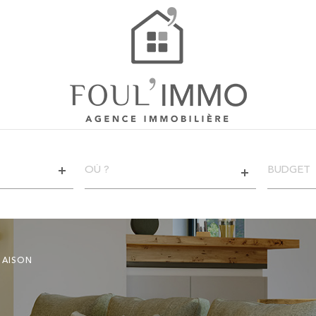
VILLE
CHAMPS
TEXTE
RÉFÉRENCE
CRITÈ
SUPPL
Piscine
AISON
Terras