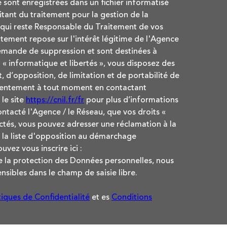
e sont enregistrées dans un fichier informatisé
ant du traitement pour la gestion de la
 qui reste Responsable du Traitement de vos
tement repose sur l'intérêt légitime de l'Agence
demande de suppression et sont destinées à
« informatique et libertés », vous disposez des
, d’opposition, de limitation et de portabilité de
nsentement à tout moment en contactant
le site
https://cnil.fr/fr
pour plus d’informations
contacté l'Agence / le Réseau, que vos droits «
ctés, vous pouvez adresser une réclamation à la
 la liste d'opposition au démarchage
uvez vous inscrire ici :
de la protection des Données personnelles, nous
nsibles dans le champ de saisie libre.
tiques de Confidentialité
et es
Conditions