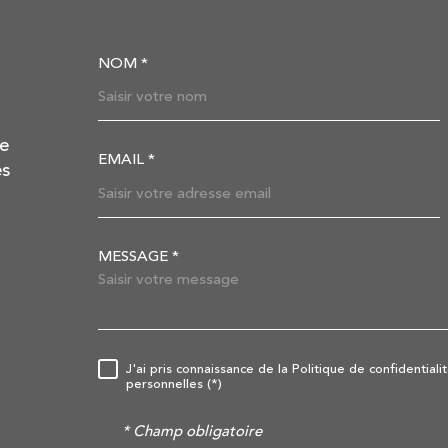
NOM *
TRAD_MELTEM_VOSC
de
EMAIL *
es
MESSAGE *
TRAD_MELTEM_VORE
J'ai pris connaissance de la Politique de confidentia
RÈGLEMENTATION
personnelles (*)
* Champ obligatoire