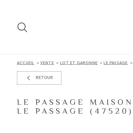
Aller
Aller
Aller
Aller
à
à
au
au
:
la
menu
contenu
recherche
principal
ACCUEIL
VENTE
LOT ET GARONNE
LE PASSAGE
RETOUR
LE PASSAGE MAISON
LE PASSAGE (47520