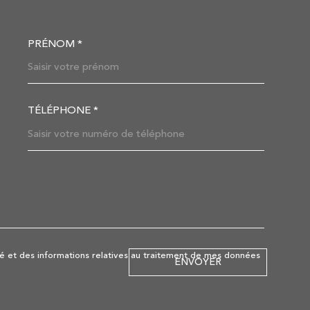
PRÉNOM *
OORDONNEES
TÉLÉPHONE *
DEMANDE
lité et des informations relatives au traitement de mes données
ENVOYER