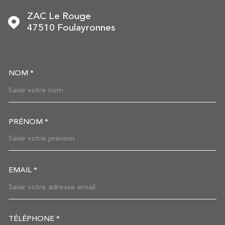
ZAC Le Rouge
47510
Foulayronnes
NOM *
TRAD_MELTEM_VOSCOORDON
PRÉNOM *
EMAIL *
TÉLÉPHONE *