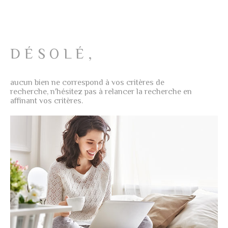
NOTRE AG
PLUS DE CRITÈRES
CHAMPS
RECHERCHER
TEXTE
AVIS CLIE
DÉSOLÉ,
RÉFÉRENCE
CONTACT
aucun bien ne correspond à vos critères de
CRITÈRES
recherche, n'hésitez pas à relancer la recherche en
SUPPLÉMENTAIRES
affinant vos critères.
Piscine
Parking
Terrasse