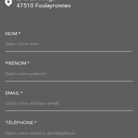
47510
Foulayronnes
NOM *
TRAD_MELTEM_VOSCOORDON
PRÉNOM *
EMAIL *
TÉLÉPHONE *