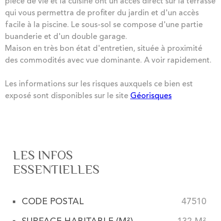
pièce de vie et la cuisine ont un accès direct sur la terrasse
qui vous permettra de profiter du jardin et d'un accès
facile à la piscine. Le sous-sol se compose d'une partie
buanderie et d'un double garage.
Maison en très bon état d'entretien, située à proximité
des commodités avec vue dominante. A voir rapidement.
Les informations sur les risques auxquels ce bien est
exposé sont disponibles sur le site
Géorisques
LES INFOS
ESSENTIELLES
CODE POSTAL
47510
Caractérisque
Valeurs