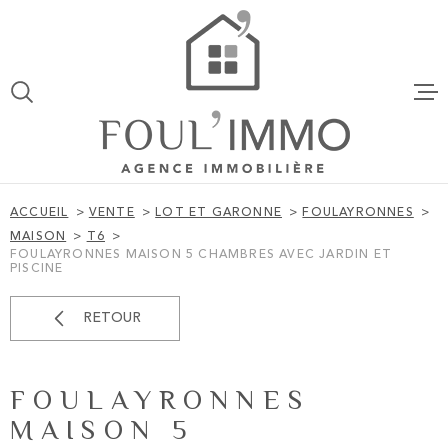
Aller
Aller
Aller
Aller
à
à
au
au
:
la
menu
contenu
VOTRE
recherche
principal
ACCUEIL
RECHERCHE
VENTES
TYPE
D'OFFRE
VENTE
ACCUEIL
VENTE
LOT ET GARONNE
FOULAYRONNES
TYPE
MAISON
T6
LOCATION
DE
FOULAYRONNES MAISON 5 CHAMBRES AVEC JARDIN ET
TYPE DE BIEN
BIEN
PISCINE
VILLE
ESTIMATI
RETOUR
BUDGET
ALERTE EM
BUDGET
FOULAYRONNES
MAISON 5