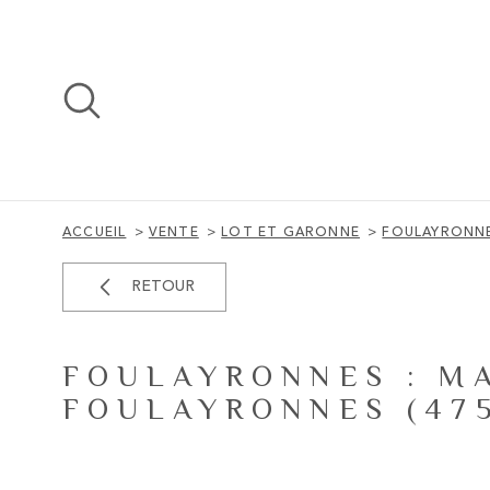
Aller
Aller
Aller
Aller
à
à
au
au
:
la
menu
contenu
recherche
principal
ACCUEIL
VENTE
LOT ET GARONNE
FOULAYRONN
RETOUR
FOULAYRONNES : MA
FOULAYRONNES (475