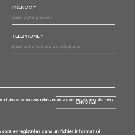
PRÉNOM *
OORDONNEES
TÉLÉPHONE *
DEMANDE
lité et des informations relatives au traitement de mes données
ENVOYER
e sont enregistrées dans un fichier informatisé