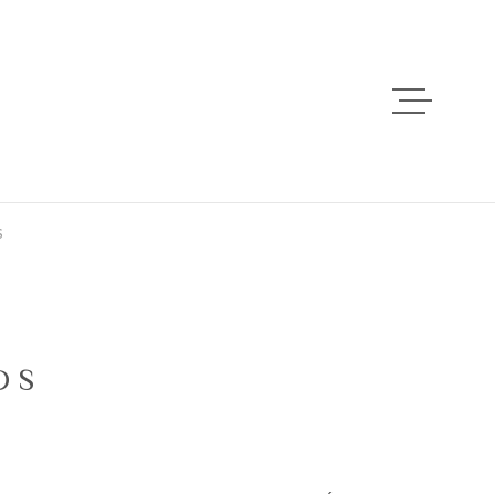
ACCUEIL
VENTES
S
LOCATIONS
ESTIMATION
DS
ALERTE EMAI