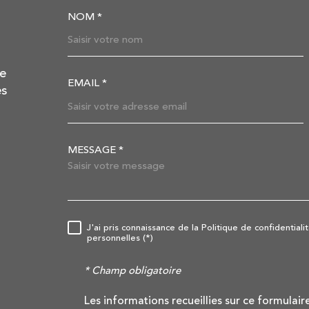
NOM *
TRAD_MELTEM_VOSC
de
EMAIL *
es
MESSAGE *
TRAD_MELTEM_VORE
J'ai pris connaissance de la Politique de confidentia
RÈGLEMENTATION
personnelles (*)
* Champ obligatoire
Les informations recueillies sur ce formulair