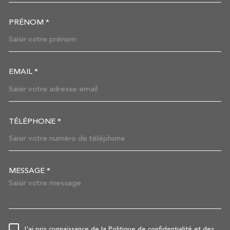
PRÉNOM *
EMAIL *
TÉLÉPHONE *
MESSAGE *
TRAD_MELTEM_VOREDEMAN
J'ai pris connaissance de la Politique de confidentialité et des