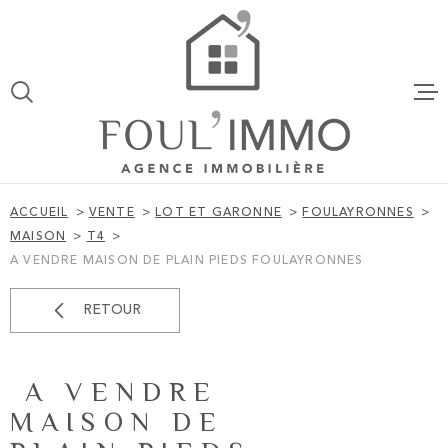
Aller
Aller
Aller
Aller
à
à
au
au
:
la
menu
contenu
VOTRE
recherche
principal
ACCUEIL
RECHERCHE
VENTES
TYPE
D'OFFRE
VENTE
ACCUEIL
VENTE
LOT ET GARONNE
FOULAYRONNES
TYPE
MAISON
T4
LOCATION
DE
TYPE DE BIEN
A VENDRE MAISON DE PLAIN PIEDS FOULAYRONNES
BIEN
VILLE
ESTIMATI
RETOUR
BUDGET
ALERTE EM
A VENDRE
BUDGET
MAISON DE