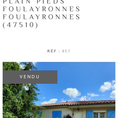
PLAIN PIEDS
NOTRE AG
RECHERCHER
FOULAYRONNES
FOULAYRONNES
AVIS CLIE
(47510)
CONTACT
RÉF :
857
VENDU