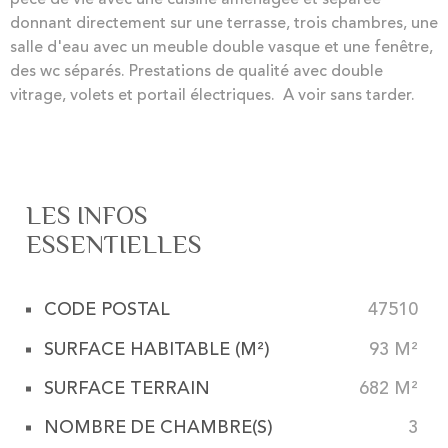
donnant directement sur une terrasse, trois chambres, une
salle d'eau avec un meuble double vasque et une fenêtre,
des wc séparés. Prestations de qualité avec double
vitrage, volets et portail électriques. A voir sans tarder.
LES INFOS
ESSENTIELLES
CODE POSTAL
47510
Caractérisque
Valeurs
SURFACE HABITABLE (M²)
93 M²
SURFACE TERRAIN
682 M²
NOMBRE DE CHAMBRE(S)
3