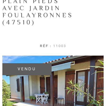
PLAIN PIEDS
NOTRE AG
RECHERCHER
AVEC JARDIN
FOULAYRONNES
AVIS CLIE
(47510)
CONTACT
RÉF :
11003
VENDU