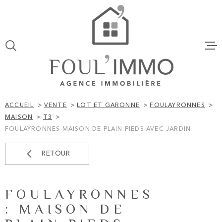
Aller
Aller
Aller
Aller
à
à
au
au
:
la
menu
contenu
VOTRE
recherche
principal
ACCUEIL
RECHERCHE
VENTES
TYPE
D'OFFRE
VENTE
ACCUEIL
VENTE
LOT ET GARONNE
FOULAYRONNES
TYPE
MAISON
T3
LOCATION
DE
TYPE DE BIEN
FOULAYRONNES MAISON DE PLAIN PIEDS AVEC JARDIN
BIEN
VILLE
ESTIMATI
RETOUR
BUDGET
ALERTE EM
FOULAYRONNES
BUDGET
: MAISON DE