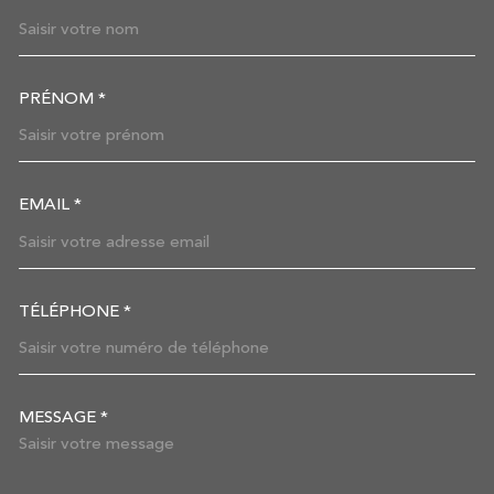
TRAD_MELTEM_VOSCOORDON
PRÉNOM *
EMAIL *
TÉLÉPHONE *
MESSAGE *
TRAD_MELTEM_VOREDEMAN