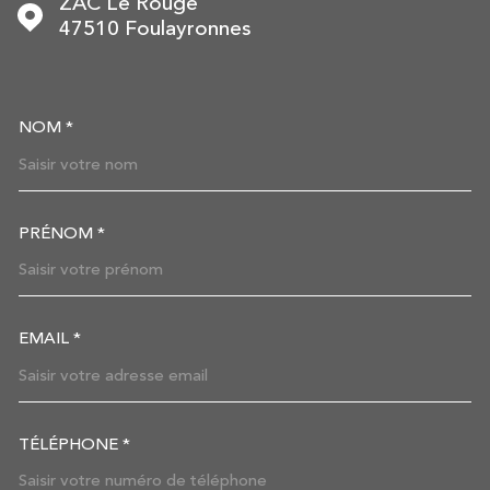
ZAC Le Rouge
47510
Foulayronnes
NOM *
TRAD_MELTEM_VOSCOORDON
PRÉNOM *
EMAIL *
TÉLÉPHONE *