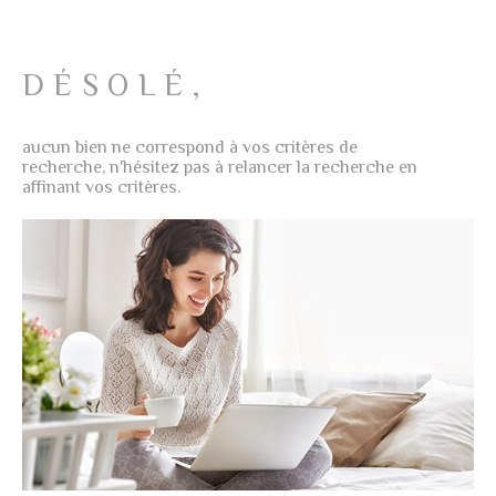
NOTRE AG
PLUS DE CRITÈRES
CHAMPS
RECHERCHER
TEXTE
DÉSOLÉ,
AVIS CLIE
RÉFÉRENCE
aucun bien ne correspond à vos critères de
CONTACT
recherche, n'hésitez pas à relancer la recherche en
affinant vos critères.
CRITÈRES
SUPPLÉMENTAIRES
Piscine
Parking
Terrasse