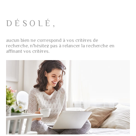
NOTRE AG
PLUS DE CRITÈRES
CHAMPS
RECHERCHER
TEXTE
DÉSOLÉ,
AVIS CLIE
RÉFÉRENCE
aucun bien ne correspond à vos critères de
CONTACT
recherche, n'hésitez pas à relancer la recherche en
affinant vos critères.
CRITÈRES
SUPPLÉMENTAIRES
Piscine
Parking
Terrasse