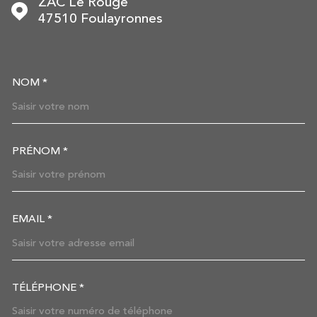
ZAC Le Rouge
47510
Foulayronnes
NOM *
TRAD_MELTEM_VOSCOORDON
PRÉNOM *
EMAIL *
TÉLÉPHONE *