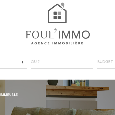
VILLE
CHAMPS
TEXTE
RÉFÉRENCE
CRITÈ
SUPPL
Piscine
IMMEUBLE
Terras