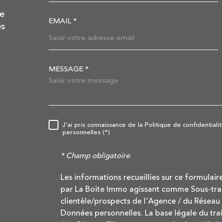
de
EMAIL *
es
MESSAGE *
TRAD_MELTEM_VORE
J'ai pris connaissance de la Politique de confidentia
RÈGLEMENTATION
personnelles (*)
* Champ obligatoire
Les informations recueillies sur ce formulair
par La Boite Immo agissant comme Sous-trait
clientèle/prospects de l'Agence / du Réseau
Données personnelles. La base légale du trai