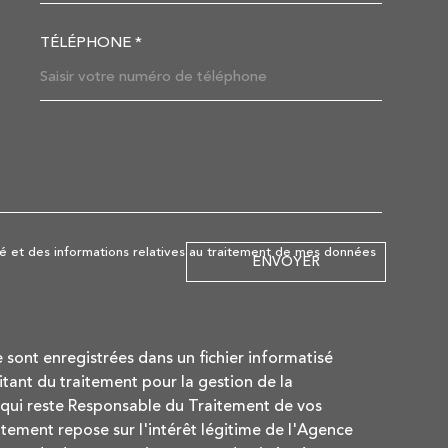
TÉLÉPHONE *
DEMANDE
lité et des informations relatives au traitement de mes données
ENVOYER
e sont enregistrées dans un fichier informatisé
ant du traitement pour la gestion de la
 qui reste Responsable du Traitement de vos
tement repose sur l'intérêt légitime de l'Agence