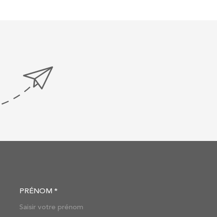
PRÉNOM *
OORDONNEES