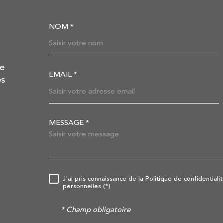
NOM *
TRAD_MELTEM_VOSC
de
EMAIL *
es
MESSAGE *
TRAD_MELTEM_VORE
J'ai pris connaissance de la Politique de confidentia
RÈGLEMENTATION
personnelles (*)
* Champ obligatoire