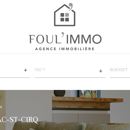
VILLE
CHAMPS
TEXTE
RÉFÉRENCE
CRITÈ
SUPPL
Piscine
N
Terras
C-ST-CIRQ