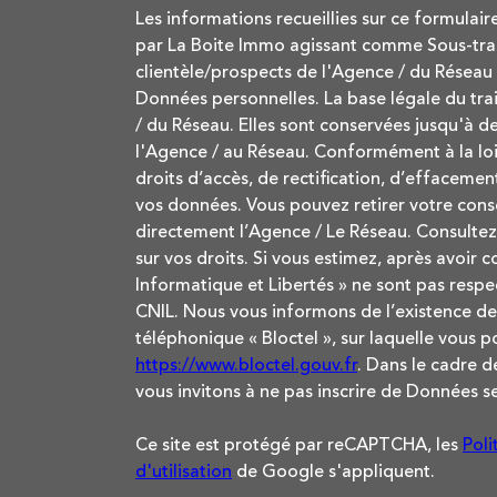
Les informations recueillies sur ce formulair
par La Boite Immo agissant comme Sous-trait
clientèle/prospects de l'Agence / du Réseau
Données personnelles. La base légale du trai
/ du Réseau. Elles sont conservées jusqu'à 
l'Agence / au Réseau. Conformément à la loi 
droits d’accès, de rectification, d’effacement
vos données. Vous pouvez retirer votre co
directement l’Agence / Le Réseau. Consultez 
sur vos droits. Si vous estimez, après avoir 
Informatique et Libertés » ne sont pas respe
CNIL. Nous vous informons de l’existence de
téléphonique « Bloctel », sur laquelle vous po
https://www.bloctel.gouv.fr
. Dans le cadre 
vous invitons à ne pas inscrire de Données se
Ce site est protégé par reCAPTCHA, les
Poli
d'utilisation
de Google s'appliquent.