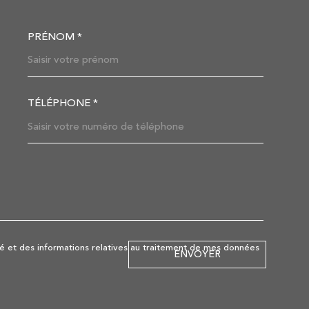
PRÉNOM *
OORDONNEES
TÉLÉPHONE *
DEMANDE
lité et des informations relatives au traitement de mes données
ENVOYER