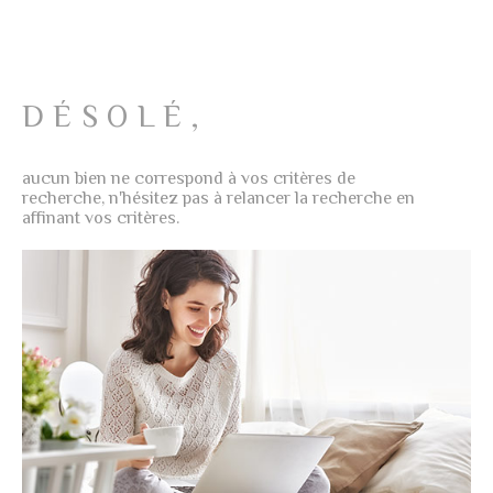
NOTRE AG
PLUS DE CRITÈRES
CHAMPS
RECHERCHER
TEXTE
AVIS CLIE
DÉSOLÉ,
RÉFÉRENCE
CONTACT
aucun bien ne correspond à vos critères de
CRITÈRES
recherche, n'hésitez pas à relancer la recherche en
SUPPLÉMENTAIRES
affinant vos critères.
Piscine
Parking
Terrasse