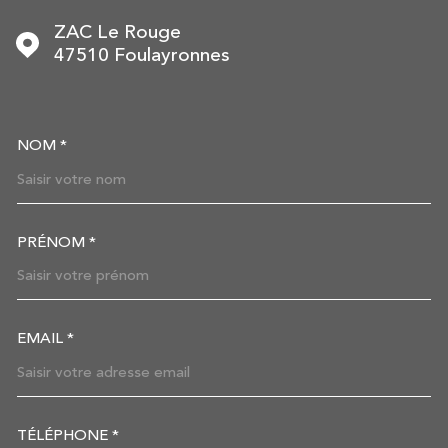
ZAC Le Rouge
47510
Foulayronnes
NOM *
TRAD_MELTEM_VOSCOORDON
PRÉNOM *
EMAIL *
TÉLÉPHONE *