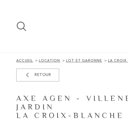
Aller
Aller
Aller
Aller
à
à
au
au
:
la
menu
contenu
recherche
principal
ACCUEIL
LOCATION
LOT ET GARONNE
LA CROIX
RETOUR
AXE AGEN - VILLEN
JARDIN
LA CROIX-BLANCHE 