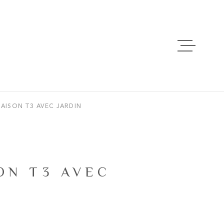
ACCUEIL
VENTES
AISON T3 AVEC JARDIN
LOCATIONS
ESTIMATION
ON T3 AVEC
ALERTE EMAI