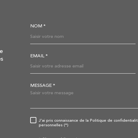
NOM *
TRAD_MELTEM_VOSC
de
EMAIL *
es
MESSAGE *
TRAD_MELTEM_VORE
J'ai pris connaissance de la Politique de confidentia
RÈGLEMENTATION
personnelles (*)