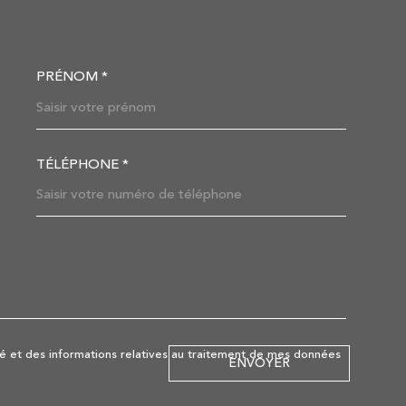
PRÉNOM *
OORDONNEES
TÉLÉPHONE *
DEMANDE
lité et des informations relatives au traitement de mes données
ENVOYER